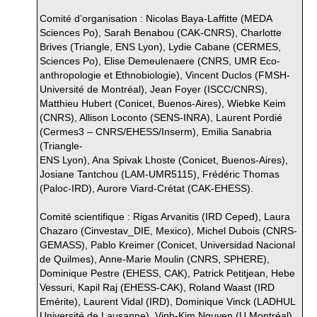
Comité d’organisation : Nicolas Baya-Laffitte (MEDA
Sciences Po), Sarah Benabou (CAK-CNRS), Charlotte
Brives (Triangle, ENS Lyon), Lydie Cabane (CERMES,
Sciences Po), Elise Demeulenaere (CNRS, UMR Eco-
anthropologie et Ethnobiologie), Vincent Duclos (FMSH-
Université de Montréal), Jean Foyer (ISCC/CNRS),
Matthieu Hubert (Conicet, Buenos-Aires), Wiebke Keim
(CNRS), Allison Loconto (SENS-INRA), Laurent Pordié
(Cermes3 – CNRS/EHESS/Inserm), Emilia Sanabria
(Triangle-
ENS Lyon), Ana Spivak Lhoste (Conicet, Buenos-Aires),
Josiane Tantchou (LAM-UMR5115), Frédéric Thomas
(Paloc-IRD), Aurore Viard-Crétat (CAK-EHESS).
Comité scientifique : Rigas Arvanitis (IRD Ceped), Laura
Chazaro (Cinvestav_DIE, Mexico), Michel Dubois (CNRS-
GEMASS), Pablo Kreimer (Conicet, Universidad Nacional
de Quilmes), Anne-Marie Moulin (CNRS, SPHERE),
Dominique Pestre (EHESS, CAK), Patrick Petitjean, Hebe
Vessuri, Kapil Raj (EHESS-CAK), Roland Waast (IRD
Emérite), Laurent Vidal (IRD), Dominique Vinck (LADHUL
Université de Lausanne), Vinh-Kim Nguyen (U Montréal).