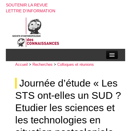
SOUTENIR LA REVUE
LETTRE D'INFORMATION
Accueil
La société d’anthropologie des connaissances
>
Recherches
>
Colloques et réunions
La revue
Journée d’étude « Les
Recherches
STS ont-elles un SUD ?
Appels à contributions
Etudier les sciences et
Instructions aux auteurs
les technologies en
Evenements