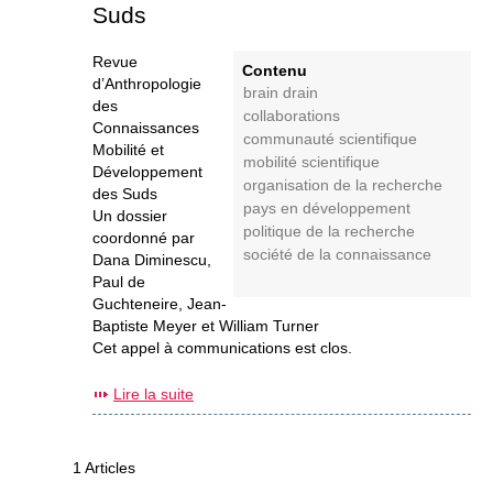
Suds
Revue
Contenu
d’Anthropologie
brain drain
des
collaborations
Connaissances
communauté scientifique
Mobilité et
mobilité scientifique
Développement
organisation de la recherche
des Suds
pays en développement
Un dossier
politique de la recherche
coordonné par
société de la connaissance
Dana Diminescu,
Paul de
Guchteneire, Jean-
Baptiste Meyer et William Turner
Cet appel à communications est clos.
Lire la suite
1 Articles