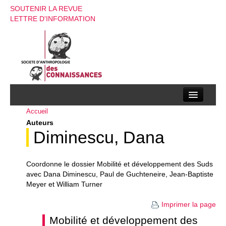
SOUTENIR LA REVUE
LETTRE D'INFORMATION
Accueil
La société d’anthropologie des connaissances
Auteurs
La revue
Diminescu, Dana
Recherches
Coordonne le dossier Mobilité et développement des Suds
Appels à contributions
avec Dana Diminescu, Paul de Guchteneire, Jean-Baptiste
Meyer et William Turner
Instructions aux auteurs
Imprimer la page
Evenements
Mobilité et développement des