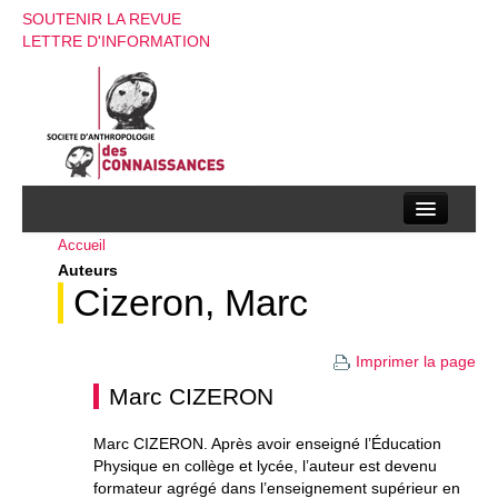
SOUTENIR LA REVUE
LETTRE D'INFORMATION
Accueil
La société d’anthropologie des connaissances
Auteurs
La revue
Cizeron, Marc
Recherches
Imprimer la page
Appels à contributions
Marc CIZERON
Instructions aux auteurs
Marc CIZERON. Après avoir enseigné l’Éducation
Physique en collège et lycée, l’auteur est devenu
Evenements
formateur agrégé dans l’enseignement supérieur en