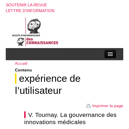
SOUTENIR LA REVUE
LETTRE D'INFORMATION
Accueil
La société d’anthropologie des connaissances
Contenu
La revue
expérience de
Recherches
l’utilisateur
Appels à contributions
Imprimer la page
Instructions aux auteurs
V. Tournay. La gouvernance des
innovations médicales
Evenements