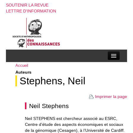
SOUTENIR LA REVUE
LETTRE D'INFORMATION
Accueil
La société d’anthropologie des connaissances
Auteurs
La revue
Stephens, Neil
Recherches
Imprimer la page
Appels à contributions
Neil Stephens
Instructions aux auteurs
Neil STEPHENS est chercheur associé au ESRC,
Centre d’étude des aspects économiques et sociaux
Evenements
de la génomique (Cesagen), à l’Université de Cardiff.