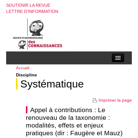
SOUTENIR LA REVUE
LETTRE D'INFORMATION
Accueil
La société d’anthropologie des connaissances
Discipline
La revue
Systématique
Recherches
Imprimer la page
Appels à contributions
Appel à contributions : Le
renouveau de la taxonomie :
Instructions aux auteurs
modalités, effets et enjeux
Evenements
pratiques (dir : Faugère et Mauz)