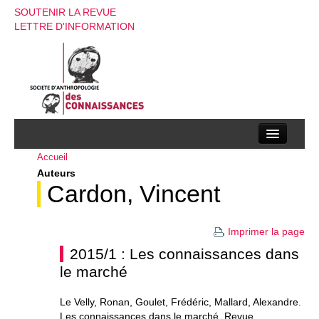
SOUTENIR LA REVUE
LETTRE D'INFORMATION
Accueil
La société d’anthropologie des connaissances
Auteurs
La revue
Cardon, Vincent
Recherches
Imprimer la page
Appels à contributions
2015/1 : Les connaissances dans
le marché
Instructions aux auteurs
Evenements
Le Velly, Ronan, Goulet, Frédéric, Mallard, Alexandre.
Les connaissances dans le marché. Revue