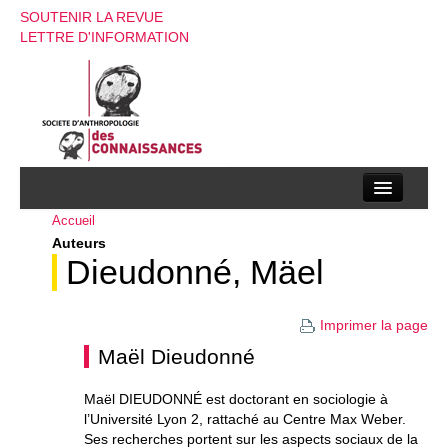
SOUTENIR LA REVUE
LETTRE D'INFORMATION
Accueil
La société d’anthropologie des connaissances
Auteurs
La revue
Dieudonné, Mäel
Recherches
Imprimer la page
Appels à contributions
Maël Dieudonné
Instructions aux auteurs
Maël DIEUDONNÉ est doctorant en sociologie à
l’Université Lyon 2, rattaché au Centre Max Weber.
Evenements
Ses recherches portent sur les aspects sociaux de la