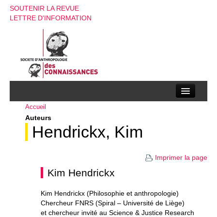
SOUTENIR LA REVUE
LETTRE D'INFORMATION
Accueil
La société d’anthropologie des connaissances
Auteurs
La revue
Hendrickx, Kim
Recherches
Imprimer la page
Appels à contributions
Kim Hendrickx
Instructions aux auteurs
Kim Hendrickx (Philosophie et anthropologie)
Chercheur FNRS (Spiral – Université de Liège)
Evenements
et chercheur invité au Science & Justice Research