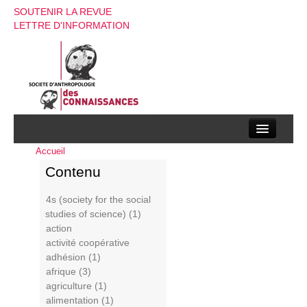
SOUTENIR LA REVUE
LETTRE D'INFORMATION
Accueil
La société d’anthropologie des connaissances
Contenu
La revue
4s (society for the social
Recherches
studies of science) (1)
action
Appels à contributions
activité coopérative
adhésion (1)
Instructions aux auteurs
afrique (3)
agriculture (1)
Evenements
alimentation (1)