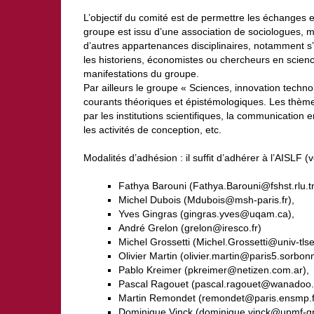
L’objectif du comité est de permettre les échanges e
groupe est issu d’une association de sociologues, m
d’autres appartenances disciplinaires, notamment s’
les historiens, économistes ou chercheurs en scienc
manifestations du groupe.
Par ailleurs le groupe « Sciences, innovation techno
courants théoriques et épistémologiques. Les thème
par les institutions scientifiques, la communication e
les activités de conception, etc.
Modalités d’adhésion : il suffit d’adhérer à l’AISLF 
Fathya Barouni (Fathya.Barouni@fshst.rlu.t
Michel Dubois (Mdubois@msh-paris.fr),
Yves Gingras (gingras.yves@uqam.ca),
André Grelon (grelon@iresco.fr)
Michel Grossetti (Michel.Grossetti@univ-tlse
Olivier Martin (olivier.martin@paris5.sorbonn
Pablo Kreimer (pkreimer@netizen.com.ar),
Pascal Ragouet (pascal.ragouet@wanadoo.f
Martin Remondet (remondet@paris.ensmp.f
Dominique Vinck (dominique.vinck@upmf-gre