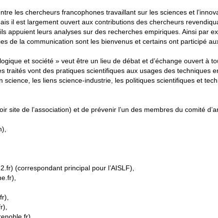
ntre les chercheurs francophones travaillant sur les sciences et l’innov
ais il est largement ouvert aux contributions des chercheurs revendiqu
ils appuient leurs analyses sur des recherches empiriques. Ainsi par e
es de la communication sont les bienvenus et certains ont participé au
logique et société » veut être un lieu de débat et d’échange ouvert à to
s traités vont des pratiques scientifiques aux usages des techniques 
n science, les liens science-industrie, les politiques scientifiques et tec
(voir site de l’association) et de prévenir l’un des membres du comité d’a
n),
2.fr) (correspondant principal pour l’AISLF),
e.fr),
r),
r),
noble.fr).