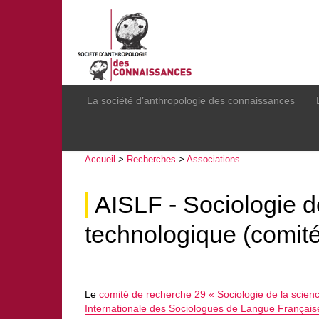
La société d’anthropologie des connaissances
Accueil
>
Recherches
>
Associations
AISLF - Sociologie de
technologique (comit
Le
comité de recherche 29 « Sociologie de la scienc
Internationale des Sociologues de Langue Français