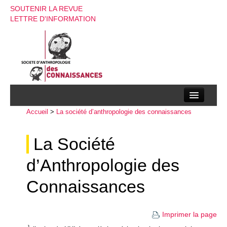
SOUTENIR LA REVUE
LETTRE D'INFORMATION
Accueil
La société d’anthropologie des connaissances
>
La société d’anthropologie des connaissances
La revue
La Société
Recherches
d’Anthropologie des
Appels à contributions
Connaissances
Instructions aux auteurs
Evenements
Imprimer la page