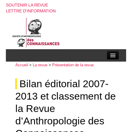
SOUTENIR LA REVUE
LETTRE D'INFORMATION
Accueil
La société d’anthropologie des connaissances
>
La revue
>
Présentation de la revue
La revue
Bilan éditorial 2007-
Recherches
2013 et classement de
Appels à contributions
la Revue
Instructions aux auteurs
d’Anthropologie des
Evenements