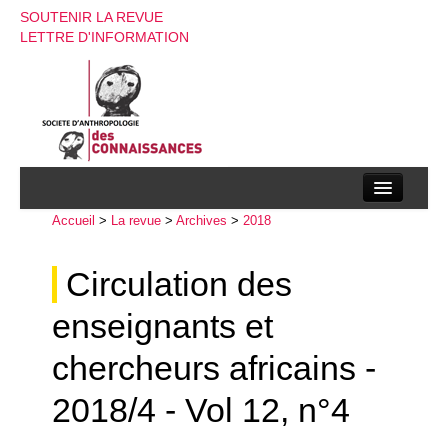
SOUTENIR LA REVUE
LETTRE D'INFORMATION
Accueil
La société d’anthropologie des connaissances
>
La revue
>
Archives
>
2018
La revue
Circulation des
Recherches
enseignants et
Appels à contributions
chercheurs africains -
Instructions aux auteurs
2018/4 - Vol 12, n°4
Evenements