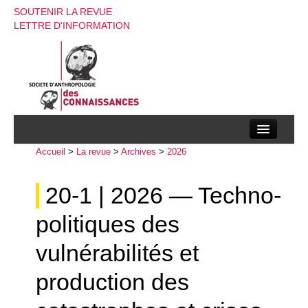
SOUTENIR LA REVUE
LETTRE D'INFORMATION
Accueil
La société d’anthropologie des connaissances
>
La revue
>
Archives
>
2026
La revue
20-1 | 2026 — Techno-
Recherches
politiques des
Appels à contributions
vulnérabilités et
Instructions aux auteurs
production des
Evenements