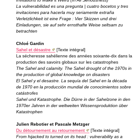
Invitations to Make it Weird (In All Seriousness)
La vulnerabilidad es una pregunta | cuatro bocetos y tres
invitaciones para hacerla muy seriamente extraña
Verletzlichkeit ist eine Frage : Vier Skizzen und drei
Einladungen, sie auf sehr ernsthafte Weise seltsam zu
betrachten
Chloé Gardin
Sahel et désastre
[Texte intégral]
La sécheresse sahélienne des années soixante-dix dans la
production des savoirs globaux sur les catastrophes
The Sahel and calamity. The Sahel drought of the 1970s in
the production of global knowledge on disasters
El Sahel y el desastre. La sequía del Sahel en la década
de 1970 en la producción mundial de conocimientos sobre
catástrofes
Sahel und Katastrophe. Die Dürre in der Sahelzone in den
1970er Jahren in der weltweiten Wissensproduktion über
Katastrophen
Julien Rebotier et Pascale Metzger
Du détournement au retournement
[Texte intégral]
From hijacked to turned on its head : vulnerability as a