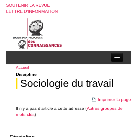
SOUTENIR LA REVUE
LETTRE D'INFORMATION
Accueil
La société d’anthropologie des connaissances
Discipline
La revue
Sociologie du travail
Recherches
Imprimer la page
Appels à contributions
Il n’y a pas d’article à cette adresse (
Autres groupes de
mots-clés
)
Instructions aux auteurs
Evenements