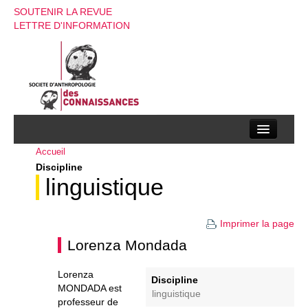
SOUTENIR LA REVUE
LETTRE D'INFORMATION
Accueil
La société d’anthropologie des connaissances
Discipline
La revue
linguistique
Recherches
Imprimer la page
Appels à contributions
Lorenza Mondada
Instructions aux auteurs
Lorenza
Discipline
MONDADA est
Evenements
linguistique
professeur de