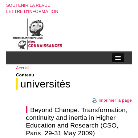
SOUTENIR LA REVUE
LETTRE D'INFORMATION
Accueil
La société d’anthropologie des connaissances
Contenu
La revue
universités
Recherches
Imprimer la page
Appels à contributions
Beyond Change. Transformation,
continuity and inertia in Higher
Instructions aux auteurs
Education and Research (CSO,
Evenements
Paris, 29-31 May 2009)