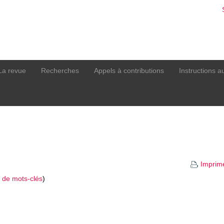
La revue
Recherches
Appels à contributions
Instructions a
Imprim
 de mots-clés
)