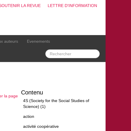
SOUTENIR LA REVUE
LETTRE D'INFORMATION
ux auteurs
Evenements
Contenu
er la page
4S (Society for the Social Studies of
Science) (1)
action
activité coopérative