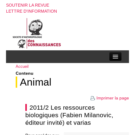
SOUTENIR LA REVUE
LETTRE D'INFORMATION
Accueil
La société d’anthropologie des connaissances
Contenu
La revue
Animal
Recherches
Imprimer la page
Appels à contributions
2011/2 Les ressources
biologiques (Fabien Milanovic,
Instructions aux auteurs
éditeur invité) et varias
Evenements