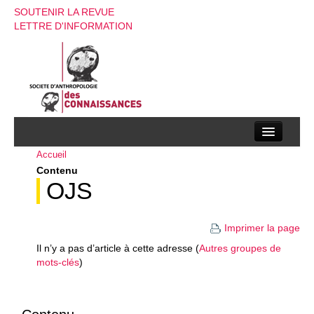
SOUTENIR LA REVUE
LETTRE D'INFORMATION
Accueil
La société d’anthropologie des connaissances
Contenu
La revue
OJS
Recherches
Imprimer la page
Appels à contributions
Il n’y a pas d’article à cette adresse (
Autres groupes de
mots-clés
)
Instructions aux auteurs
Evenements