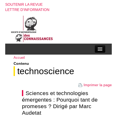
SOUTENIR LA REVUE
LETTRE D'INFORMATION
Accueil
La société d’anthropologie des connaissances
Contenu
La revue
technoscience
Recherches
Imprimer la page
Appels à contributions
Sciences et technologies
émergentes : Pourquoi tant de
Instructions aux auteurs
promeses ? Dirigé par Marc
Evenements
Audetat