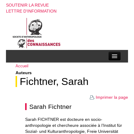
SOUTENIR LA REVUE
LETTRE D'INFORMATION
Accueil
La société d’anthropologie des connaissances
Auteurs
La revue
Fichtner, Sarah
Recherches
Imprimer la page
Appels à contributions
Sarah Fichtner
Instructions aux auteurs
Sarah FICHTNER est docteure en socio-
anthropologie et chercheure associée à l’Institut für
Evenements
Sozial- und Kulturanthropologie, Freie Universität