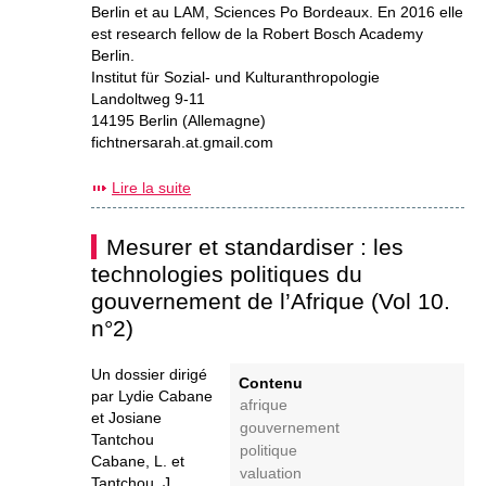
Berlin et au LAM, Sciences Po Bordeaux. En 2016 elle
est research fellow de la Robert Bosch Academy
Berlin.
Institut für Sozial- und Kulturanthropologie
Landoltweg 9-11
14195 Berlin (Allemagne)
fichtnersarah.at.gmail.com
Lire la suite
Mesurer et standardiser : les
technologies politiques du
gouvernement de l’Afrique (Vol 10.
n°2)
Un dossier dirigé
Contenu
par Lydie Cabane
afrique
et Josiane
gouvernement
Tantchou
politique
Cabane, L. et
valuation
Tantchou, J.