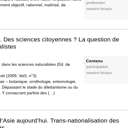
profession
ment objectif, rationnel, maîtrisé, de
savoirs locaux
t. Des sciences citoyennes ? La question de
listes
Contenu
 dans les sciences naturalistes (Ed. de
participation
savoirs locaux
ël (2009, Vol3, n°3)
 air – botanique, ornithologie, entomologie,
 Dépassant le stade du dilettantisme ou du
on. Y consacrant parfois des (…)
’Asie aujourd’hui. Trans-nationalisation des
rs