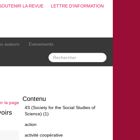
SOUTENIR LA REVUE
LETTRE D'INFORMATION
ux auteurs
Evenements
Contenu
er la page
4S (Society for the Social Studies of
voirs
Science) (1)
action
activité coopérative