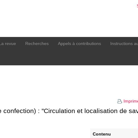
La revue
Recherches
Appels à contributions
Instructions a
Imprim
confection) : "Circulation et localisation de sa
Contenu