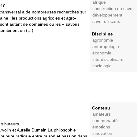
afrique
10.
construction du savoir
transversal à de nombreuses recherches sur
développement
raine : les productions agricoles et agro-
savoirs locaux
es sont autant de domaines où les « savoirs
 combinent un (…)
Discipline
agronomie
anthropologie
économie
interdisciplinaire
sociologie
Contenu
amateurs
communauté
tributeurs.
émotions
volin et Aurélie Dumain La philosophie
innovation
coupure radicale entre raison et passion dans