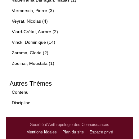
Valderrama Barragan, Matias (2)
Vermersch, Pierre (3)
Veyrat, Nicolas (4)
Viard-Crétat, Aurore (2)
Vinck, Dominique (14)
Zarama, Gloria (2)
Zouinar, Moustafa (1)
Autres Thèmes
Contenu
Discipline
Société d’Anthropologie des Connaissances
Mentions légales
Plan du site
Espace privé