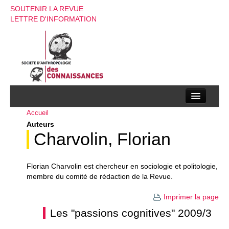
SOUTENIR LA REVUE
LETTRE D'INFORMATION
Accueil
La société d’anthropologie des connaissances
Auteurs
La revue
Charvolin, Florian
Recherches
Florian Charvolin est chercheur en sociologie et politologie,
Appels à contributions
membre du comité de rédaction de la Revue.
Instructions aux auteurs
Imprimer la page
Les "passions cognitives" 2009/3
Evenements