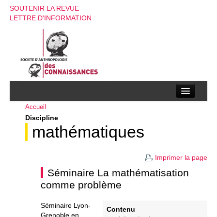
SOUTENIR LA REVUE
LETTRE D'INFORMATION
Accueil
La société d’anthropologie des connaissances
Discipline
La revue
mathématiques
Recherches
Imprimer la page
Appels à contributions
Séminaire La mathématisation
comme problème
Instructions aux auteurs
Evenements
Séminaire Lyon-
Contenu
Grenoble en