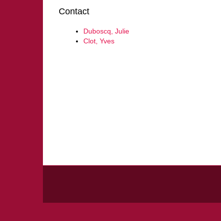
Contact
Duboscq, Julie
Clot, Yves