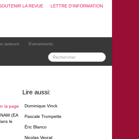
SOUTENIR LA REVUE
LETTRE D'INFORMATION
ux auteurs
Evenements
Lire aussi:
Dominique Vinck
er la page
 CNAM (EA
Pascale Trompette
dans le
Éric Blanco
Nicolas Veyrat