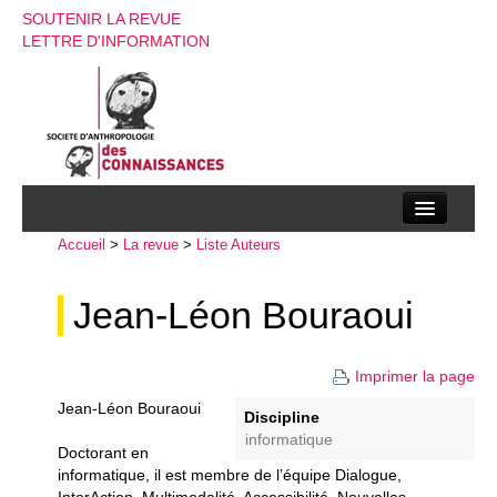
SOUTENIR LA REVUE
LETTRE D'INFORMATION
Accueil
La société d’anthropologie des connaissances
>
La revue
>
Liste Auteurs
La revue
Jean-Léon Bouraoui
Recherches
Imprimer la page
Appels à contributions
Jean-Léon Bouraoui
Discipline
Instructions aux auteurs
informatique
Doctorant en
Evenements
informatique, il est membre de l’équipe Dialogue,