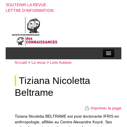
SOUTENIR LA REVUE
LETTRE D'INFORMATION
Accueil
La société d’anthropologie des connaissances
>
La revue
>
Liste Auteurs
La revue
Tiziana Nicoletta
Recherches
Beltrame
Appels à contributions
Instructions aux auteurs
Imprimer la page
Tiziana Nicoletta BELTRAME est post doctorante IFRIS en
Evenements
anthropologie, affiliée au Centre Alexandre Koyré. Ses