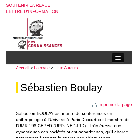
SOUTENIR LA REVUE
LETTRE D'INFORMATION
Accueil
La société d’anthropologie des connaissances
>
La revue
>
Liste Auteurs
La revue
Sébastien Boulay
Recherches
Imprimer la page
Appels à contributions
Sébastien BOULAY est maître de conférences en
Instructions aux auteurs
anthropologie à l’Université Paris Descartes et membre de
l’UMR 196 CEPED (UPD-INED-IRD). Il s’intéresse aux
Evenements
dynamiques des sociétés ouest-sahariennes, qu’il aborde