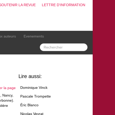
SOUTENIR LA REVUE
LETTRE D'INFORMATION
ux auteurs
Evenements
Lire aussi:
Dominique Vinck
er la page
, Nancy,
Pascale Trompette
orbonne).
Éric Blanco
stière
Nicolas Veyrat