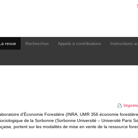
La revue
Recherches
Appels à contributions
Instructions a
Imprim
boratoire d’Économie Forestière (INRA, UMR 356 économie forestière
ociologique de la Sorbonne (Sorbonne Université – Université Paris S
ançaise, portent sur les modalités de mise en vente de la ressource fore