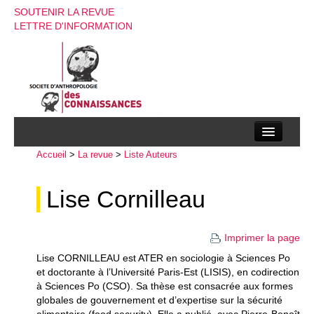
SOUTENIR LA REVUE
LETTRE D'INFORMATION
Accueil
La société d’anthropologie des connaissances
>
La revue
>
Liste Auteurs
La revue
Lise Cornilleau
Recherches
Imprimer la page
Appels à contributions
Lise CORNILLEAU est ATER en sociologie à Sciences Po
Instructions aux auteurs
et doctorante à l’Université Paris-Est (LISIS), en codirection
à Sciences Po (CSO). Sa thèse est consacrée aux formes
Evenements
globales de gouvernement et d’expertise sur la sécurité