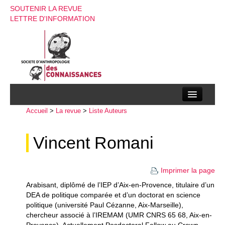
SOUTENIR LA REVUE
LETTRE D'INFORMATION
Accueil
La société d’anthropologie des connaissances
>
La revue
>
Liste Auteurs
La revue
Vincent Romani
Recherches
Imprimer la page
Appels à contributions
Arabisant, diplômé de l’IEP d’Aix-en-Provence, titulaire d’un
Instructions aux auteurs
DEA de politique comparée et d’un doctorat en science
politique (université Paul Cézanne, Aix-Marseille),
Evenements
chercheur associé à l’IREMAM (UMR CNRS 65 68, Aix-en-