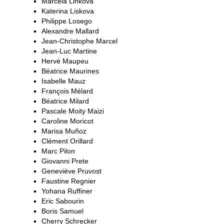
Marcela Linkova
Katerina Liskova
Philippe Losego
Alexandre Mallard
Jean-Christophe Marcel
Jean-Luc Martine
Hervé Maupeu
Béatrice Maurines
Isabelle Mauz
François Mélard
Béatrice Milard
Pascale Moity Maizi
Caroline Moricot
Marisa Muñoz
Clément Orillard
Marc Pilon
Giovanni Prete
Geneviève Pruvost
Faustine Regnier
Yohana Ruffiner
Eric Sabourin
Boris Samuel
Cherry Schrecker