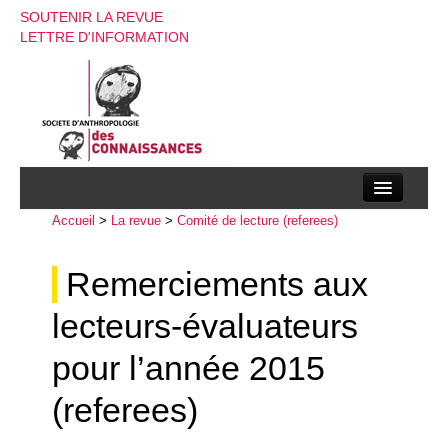
SOUTENIR LA REVUE
LETTRE D'INFORMATION
Accueil
La société d’anthropologie des connaissances
>
La revue
>
Comité de lecture (referees)
La revue
Remerciements aux
Recherches
lecteurs-évaluateurs
Appels à contributions
pour l’année 2015
Instructions aux auteurs
(referees)
Evenements