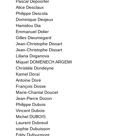
Pascal Depoorter
Alice Desclaux
Philippe Descola
Dominique Desjeux
Hamidou Dia
Emmanuel Didier
Gilles Dieumegard
Jean-Christophe Dissart
Jean-Christophe Dissart
Liliana Doganova
Miquel DOMENECH ARGEMI
Christèle Dondeyne
Kamel Doraï
Antoine Doré
François Dosse
Marie-Chantal Doucet
Jean-Pierre Dozon
Philippe Dubois
Vincent Dubois
Michel DUBOIS
Laurent Dubreuil
sophie Dubuisson
Eddy Dufourmont