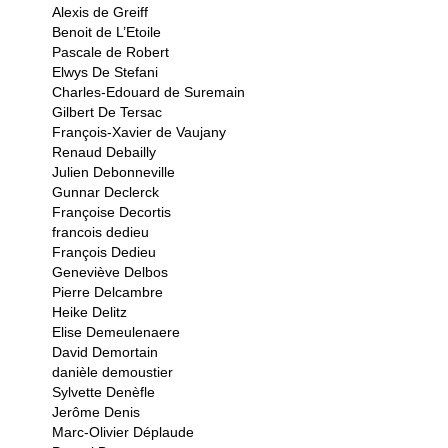
Alexis de Greiff
Benoit de L’Etoile
Pascale de Robert
Elwys De Stefani
Charles-Edouard de Suremain
Gilbert De Tersac
François-Xavier de Vaujany
Renaud Debailly
Julien Debonneville
Gunnar Declerck
Françoise Decortis
francois dedieu
François Dedieu
Geneviève Delbos
Pierre Delcambre
Heike Delitz
Elise Demeulenaere
David Demortain
danièle demoustier
Sylvette Denèfle
Jerôme Denis
Marc-Olivier Déplaude