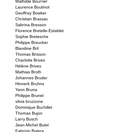
Mathilde Bourrier
Laurence Boutinot
Geoffrey Bowker
Christian Brassac
Sabrina Bresson
Florence Bretelle-Establet
Sophie Bretesche
Philippe Breucker
Blandine Bril
Thomas Brisson
Charlotte Brives
Hélène Brives
Mathias Broth
Johannes Bruder
Hinnerk Bruhns
Yann Bruna
Philippe Brunet
silvia bruzzone
Dominique Buchillet
Thomas Bujon
Larry Busch
Jean-Michel Butel
Fabrizio Butera