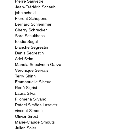
Pierre Sauvêtre
Jean-Frédéric Schaub
john scheid
Florent Schepens
Bernard Schlemmer
Cherry Schrecker
Sara Schulthess
Elodie Ségal
Blanche Segrestin
Denis Segrestin
Adel Selmi
Manola Sepúlveda Garza
Véronique Servais
Terry Shinn
Emmanuelle Sibeud
René Sigrist
Laura Silva
Filomena Silvano
Rafael Simões Lasevitz
vincent Simoulin
Olivier Sirost
Marie-Claude Smouts
Julien Soler