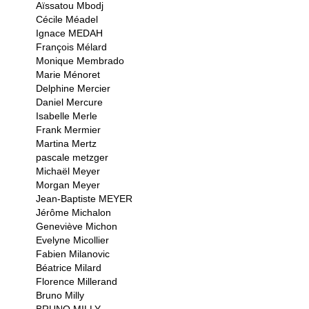
Aïssatou Mbodj
Cécile Méadel
Ignace MEDAH
François Mélard
Monique Membrado
Marie Ménoret
Delphine Mercier
Daniel Mercure
Isabelle Merle
Frank Mermier
Martina Mertz
pascale metzger
Michaël Meyer
Morgan Meyer
Jean-Baptiste MEYER
Jérôme Michalon
Geneviève Michon
Evelyne Micollier
Fabien Milanovic
Béatrice Milard
Florence Millerand
Bruno Milly