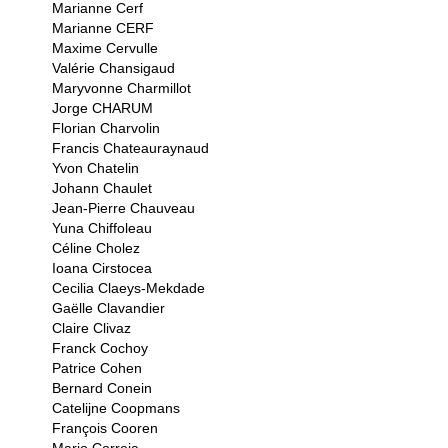
Marianne Cerf
Marianne CERF
Maxime Cervulle
Valérie Chansigaud
Maryvonne Charmillot
Jorge CHARUM
Florian Charvolin
Francis Chateauraynaud
Yvon Chatelin
Johann Chaulet
Jean-Pierre Chauveau
Yuna Chiffoleau
Céline Cholez
Ioana Cirstocea
Cecilia Claeys-Mekdade
Gaëlle Clavandier
Claire Clivaz
Franck Cochoy
Patrice Cohen
Bernard Conein
Catelijne Coopmans
François Cooren