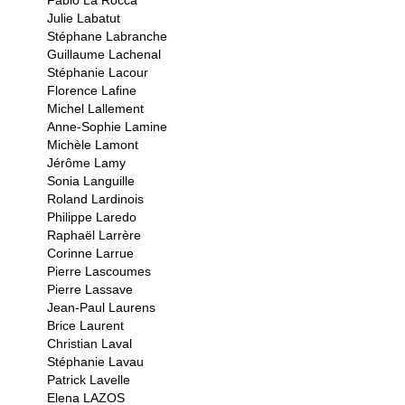
Fabio La Rocca
Julie Labatut
Stéphane Labranche
Guillaume Lachenal
Stéphanie Lacour
Florence Lafine
Michel Lallement
Anne-Sophie Lamine
Michèle Lamont
Jérôme Lamy
Sonia Languille
Roland Lardinois
Philippe Laredo
Raphaël Larrère
Corinne Larrue
Pierre Lascoumes
Pierre Lassave
Jean-Paul Laurens
Brice Laurent
Christian Laval
Stéphanie Lavau
Patrick Lavelle
Elena LAZOS