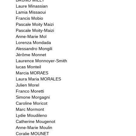
BRUNO MILLY
Laure Minassian
Lamia Missaoui
Francis Mobio
Pascale Moity Maizi
Pascale Moity-Maizi
Anne-Marie Mol
Lorenza Mondada
Alessandro Mongili
Jérôme Monnet
Laurence Monnoyer-Smith
lucas Monteil
Marcia MORAES
Laura Maria MORALES
Julien Morel
Franco Moretti
Simone Morgagni
Caroline Moricot
Marc Mormont
Lydie Moudileno
Catherine Mougenot
Anne-Marie Moulin
Coralie MOUNET