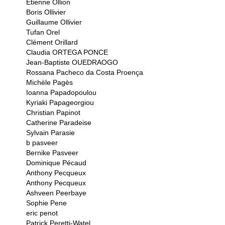
Etienne Ollion
Boris Ollivier
Guillaume Ollivier
Tufan Orel
Clément Orillard
Claudia ORTEGA PONCE
Jean-Baptiste OUEDRAOGO
Rossana Pacheco da Costa Proença
Michèle Pagès
Ioanna Papadopoulou
Kyriaki Papageorgiou
Christian Papinot
Catherine Paradeise
Sylvain Parasie
b pasveer
Bernike Pasveer
Dominique Pécaud
Anthony Pecqueux
Anthony Pecqueux
Ashveen Peerbaye
Sophie Pene
eric penot
Patrick Peretti-Watel