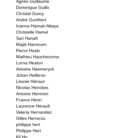
Agnès Guillaume
Dominique Guillo
Christel Gumy
André Gunthert
Inanna Hamati-Attaya
Christelle Hamel
Sari Hanafi
Majid Hannoum
Pierre Haski
Mathieu Hauchecorne
Lorna Heaton
Antoine Heemeryck
Johan Heilbron
Léonie Hénaut
Nicolas Henckes
Antoine Hennion
France Henri
Laurence Hérault
Valeria Hernandez
Gilles Herreros
philippe hert
Philippe Hert
Kil Ho