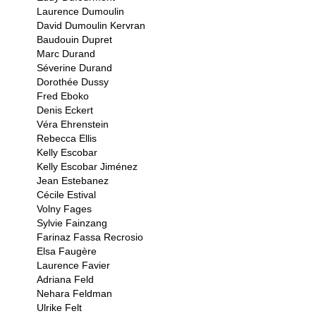
Laurence Dumoulin
David Dumoulin Kervran
Baudouin Dupret
Marc Durand
Séverine Durand
Dorothée Dussy
Fred Eboko
Denis Eckert
Véra Ehrenstein
Rebecca Ellis
Kelly Escobar
Kelly Escobar Jiménez
Jean Estebanez
Cécile Estival
Volny Fages
Sylvie Fainzang
Farinaz Fassa Recrosio
Elsa Faugère
Laurence Favier
Adriana Feld
Nehara Feldman
Ulrike Felt