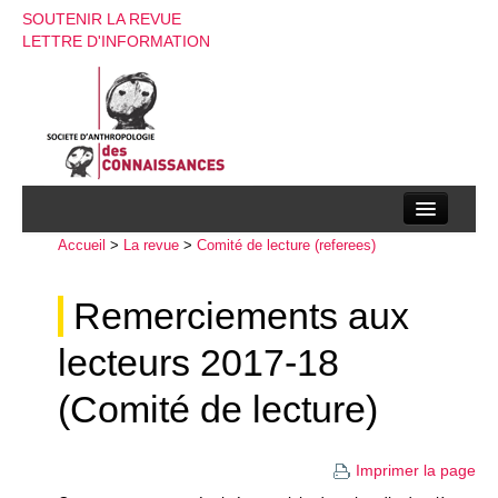
SOUTENIR LA REVUE
LETTRE D'INFORMATION
Accueil
La société d’anthropologie des connaissances
>
La revue
>
Comité de lecture (referees)
La revue
Remerciements aux
Recherches
lecteurs 2017-18
Appels à contributions
(Comité de lecture)
Instructions aux auteurs
Evenements
Imprimer la page