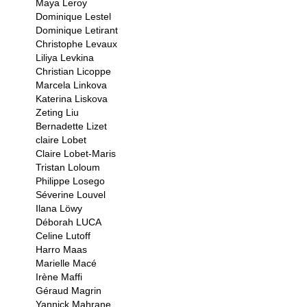
Maya Leroy
Dominique Lestel
Dominique Letirant
Christophe Levaux
Liliya Levkina
Christian Licoppe
Marcela Linkova
Katerina Liskova
Zeting Liu
Bernadette Lizet
claire Lobet
Claire Lobet-Maris
Tristan Loloum
Philippe Losego
Séverine Louvel
Ilana Löwy
Déborah LUCA
Celine Lutoff
Harro Maas
Marielle Macé
Irène Maffi
Géraud Magrin
Yannick Mahrane