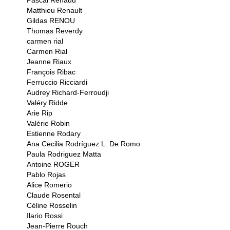
Pascal Renaud
Matthieu Renault
Gildas RENOU
Thomas Reverdy
carmen rial
Carmen Rial
Jeanne Riaux
François Ribac
Ferruccio Ricciardi
Audrey Richard-Ferroudji
Valéry Ridde
Arie Rip
Valérie Robin
Estienne Rodary
Ana Cecilia Rodríguez L. De Romo
Paula Rodriguez Matta
Antoine ROGER
Pablo Rojas
Alice Romerio
Claude Rosental
Céline Rosselin
Ilario Rossi
Jean-Pierre Rouch