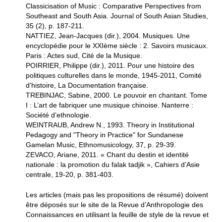
Classicisation of Music : Comparative Perspectives from
Southeast and South Asia. Journal of South Asian Studies,
35 (2), p. 187-211.
NATTIEZ, Jean-Jacques (dir.), 2004. Musiques. Une
encyclopédie pour le XXIème siècle : 2. Savoirs musicaux.
Paris : Actes sud, Cité de la Musique.
POIRRIER, Philippe (dir.), 2011. Pour une histoire des
politiques culturelles dans le monde, 1945-2011, Comité
d’histoire, La Documentation française.
TREBINJAC, Sabine, 2000. Le pouvoir en chantant. Tome
I : L’art de fabriquer une musique chinoise. Nanterre :
Société d’ethnologie.
WEINTRAUB, Andrew N., 1993. Theory in Institutional
Pedagogy and "Theory in Practice" for Sundanese
Gamelan Music, Ethnomusicology, 37, p. 29-39.
ZEVACO, Ariane, 2011. « Chant du destin et identité
nationale : la promotion du falak tadjik », Cahiers d’Asie
centrale, 19-20, p. 381-403.
Les articles (mais pas les propositions de résumé) doivent
être déposés sur le site de la Revue d’Anthropologie des
Connaissances en utilisant la feuille de style de la revue et