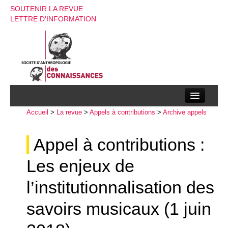
SOUTENIR LA REVUE
LETTRE D'INFORMATION
Accueil
La société d’anthropologie des connaissances
>
La revue
>
Appels à contributions
>
Archive appels
La revue
Appel à contributions :
Recherches
Les enjeux de
Appels à contributions
l’institutionnalisation des
Instructions aux auteurs
savoirs musicaux (1 juin
Evenements