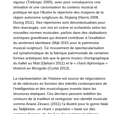
vigueur (Trébinjac 2000), avec pour conséquence une
sinisation et une canonisation du contenu musical et
poétique tel que l’illustre le répertoire des muqams de la
région autonome ouïghoure du Xinjiang (Harris 2008,
During 2011). Des répertoires sont décontextualisés pour
être réarrangés, voir mis en scène et orchestrés selon les
nouvelles normes musicales, parfois dans des réalisations
scéniques grandioses qui doivent contribuer à l’exaltation
du sentiment identitaire (Mijit 2015 pour le patrimoine
musical ouïghour). Ce mouvement de spectacularisation
est symptomatique de la fabrique patrimoniale de certaines
formes artistiques tels que le genre musico chorégraphique
du ballet au Mali (Djebarri 2011) et le « chant diphonique »
khöömii en Mongolie (Curtet 2013).
La représentation de l’histoire est source de négociations
et de relectures en fonction des intérêts contemporains de
l’intelligentsia et des musicologues investis dans les
structures étatiques. Ces derniers peuvent redéfinir les
contours de la tradition et renégocier son identité musicale
comme Ariane Zévaco (2011) l’a illustré pour le genre falak
au Tadjikistan, un chant « populaire » basé sur des