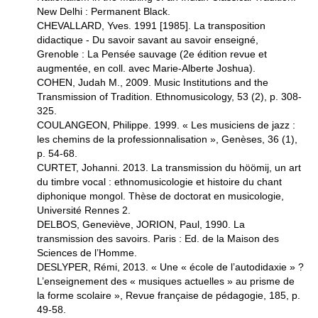
New Delhi : Permanent Black.
CHEVALLARD, Yves. 1991 [1985]. La transposition
didactique - Du savoir savant au savoir enseigné,
Grenoble : La Pensée sauvage (2e édition revue et
augmentée, en coll. avec Marie-Alberte Joshua).
COHEN, Judah M., 2009. Music Institutions and the
Transmission of Tradition. Ethnomusicology, 53 (2), p. 308-
325.
COULANGEON, Philippe. 1999. « Les musiciens de jazz :
les chemins de la professionnalisation », Genèses, 36 (1),
p. 54-68.
CURTET, Johanni. 2013. La transmission du höömij, un art
du timbre vocal : ethnomusicologie et histoire du chant
diphonique mongol. Thèse de doctorat en musicologie,
Université Rennes 2.
DELBOS, Geneviève, JORION, Paul, 1990. La
transmission des savoirs. Paris : Ed. de la Maison des
Sciences de l’Homme.
DESLYPER, Rémi, 2013. « Une « école de l’autodidaxie » ?
L’enseignement des « musiques actuelles » au prisme de
la forme scolaire », Revue française de pédagogie, 185, p.
49-58.