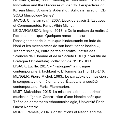
HOWARD, Keith, 2006. Creating Korean Music : Tradition,
Innovation and the Discourse of Identity. Perspectives on
Korean Music Volume 2. Aldershot : Ashgate (avec un CD,
SOAS Musicology Series).
JACOB, Christian (dir.), 2007. Lieux de savoir 1. Espaces
et Communautés. Paris : Albin Michel.
LE GARGASSON, Ingrid. 2013. « De la maison du maître à
l’école de musique. Quelques remarques sur
l’enseignement de la musique hindoustanie en Inde du
Nord et les mécanismes de son institutionnalisation »,
Transmission(s), entre pertes et profits, Institut des
Sciences de l’Homme et de la Société UBO (Université de
Bretagne Occidentale), collection de l’ISHS-UBO.
LISACK, Lucille. 2017. « "Fabriquer" la musique
contemporaine à Tachkent », L’Homme, 221, p. 115-146.
MENGER, Pierre Michel, 1983., Le paradoxe du musicien :
le compositeur, le mélomane et l’État dans la société
contemporaine, Paris, Flammarion.
MIJIT, Mukaddas, 2015. La mise en scène du patrimoine
musical ouïghour. Construction d’une identité scénique.
Thèse de doctorat en ethnomusicologie, Université Paris
Ouest Nanterre.
MORO, Pamela, 2004. Constructions of Nation and the