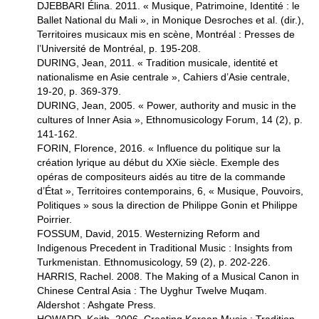
DJEBBARI Élina. 2011. « Musique, Patrimoine, Identité : le
Ballet National du Mali », in Monique Desroches et al. (dir.),
Territoires musicaux mis en scène, Montréal : Presses de
l’Université de Montréal, p. 195-208.
DURING, Jean, 2011. « Tradition musicale, identité et
nationalisme en Asie centrale », Cahiers d’Asie centrale,
19-20, p. 369-379.
DURING, Jean, 2005. « Power, authority and music in the
cultures of Inner Asia », Ethnomusicology Forum, 14 (2), p.
141-162.
FORIN, Florence, 2016. « Influence du politique sur la
création lyrique au début du XXie siècle. Exemple des
opéras de compositeurs aidés au titre de la commande
d’État », Territoires contemporains, 6, « Musique, Pouvoirs,
Politiques » sous la direction de Philippe Gonin et Philippe
Poirrier.
FOSSUM, David, 2015. Westernizing Reform and
Indigenous Precedent in Traditional Music : Insights from
Turkmenistan. Ethnomusicology, 59 (2), p. 202-226.
HARRIS, Rachel. 2008. The Making of a Musical Canon in
Chinese Central Asia : The Uyghur Twelve Muqam.
Aldershot : Ashgate Press.