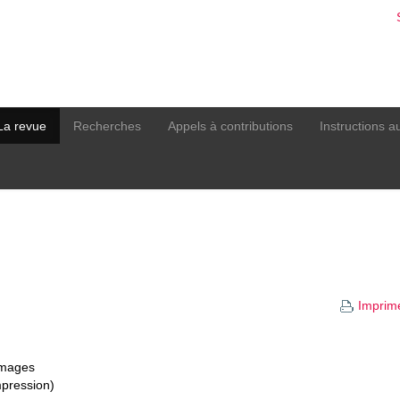
La revue
Recherches
Appels à contributions
Instructions a
Imprim
images
mpression)