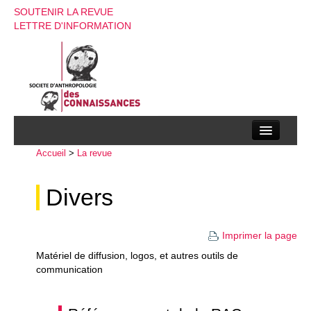
SOUTENIR LA REVUE
LETTRE D'INFORMATION
Accueil
La société d’anthropologie des connaissances
>
La revue
La revue
Divers
Recherches
Imprimer la page
Appels à contributions
Matériel de diffusion, logos, et autres outils de
Instructions aux auteurs
communication
Evenements