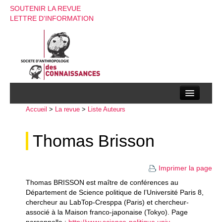
SOUTENIR LA REVUE
LETTRE D'INFORMATION
Accueil
La société d’anthropologie des connaissances
>
La revue
>
Liste Auteurs
La revue
Thomas Brisson
Recherches
Imprimer la page
Appels à contributions
Thomas BRISSON est maître de conférences au
Instructions aux auteurs
Département de Science politique de l’Université Paris 8,
chercheur au LabTop-Cresppa (Paris) et chercheur-
Evenements
associé à la Maison franco-japonaise (Tokyo). Page