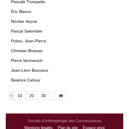
Pascale Trompette
Éric Blanco
Nicolas Veyrat
Pascal Salembier
Poitou, Jean-Pierre
Christian Brassac
Pierre Vermersch
Jean-Léon Bouraoui
Béatrice Cahour
0
10
20
30
...
Société d’Anthropologie des Connaissances
Mentions légales
Plan du site
Espace privé