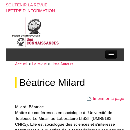
SOUTENIR LA REVUE
LETTRE D'INFORMATION
Accueil
La société d’anthropologie des connaissances
>
La revue
>
Liste Auteurs
La revue
Béatrice Milard
Recherches
Imprimer la page
Appels à contributions
Milard, Béatrice
Instructions aux auteurs
Maître de conférences en sociologie à l’Université de
Toulouse Le Mirail, au Laboratoire LISST (UMR5193
Evenements
CNRS). Elle est sociologue des sciences et s’intéresse