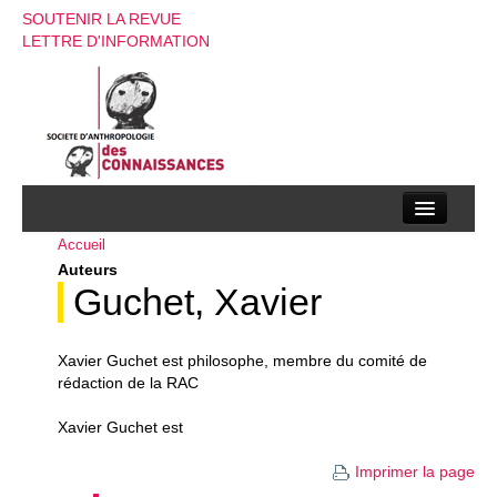
SOUTENIR LA REVUE
LETTRE D'INFORMATION
Accueil
La société d’anthropologie des connaissances
Auteurs
La revue
Guchet, Xavier
Recherches
Xavier Guchet est philosophe, membre du comité de
Appels à contributions
rédaction de la RAC
Instructions aux auteurs
Xavier Guchet est
Evenements
Imprimer la page