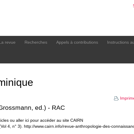
La revue
Recherches
Appels à contributions
Instructions a
minique
Imprim
F.Grossmann, ed.) - RAC
ticles ou aller ici pour accéder au site CAIRN
ol 4, n° 3). http://www.cairn.info/revue-anthropologie-des-connaissa