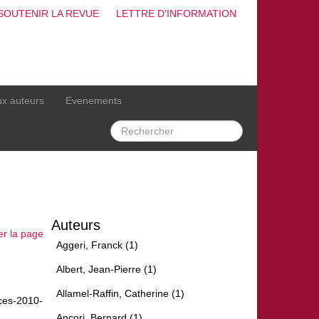
SOUTENIR LA REVUE
LETTRE D'INFORMATION
ux auteurs
Evenements
Auteurs
er la page
Aggeri, Franck (1)
Albert, Jean-Pierre (1)
Allamel-Raffin, Catherine (1)
nces-2010-
Ancori, Bernard (1)