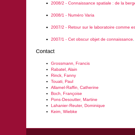
2008/2 - Connaissance spatiale : de la berge
2008/1 - Numéro Varia
2007/2 - Retour sur le laboratoire comme 
2007/1 - Cet obscur objet de connaissance
.
Contact
Grossmann, Francis
Rabatel, Alain
Rinck, Fanny
Touati, Paul
Allamel-Raffin, Catherine
Boch, Françoise
Pons-Desoutter, Martine
Lahanier-Reuter, Dominique
Keim, Wiebke