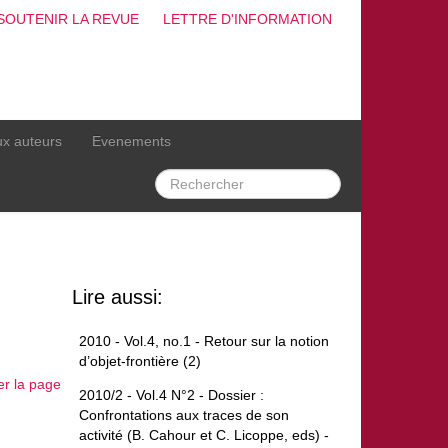
SOUTENIR LA REVUE
LETTRE D'INFORMATION
ux auteurs
Evenements
Lire aussi:
2010 - Vol.4, no.1 - Retour sur la notion
d’objet-frontière (2)
er la page
2010/2 - Vol.4 N°2 - Dossier :
Confrontations aux traces de son
activité (B. Cahour et C. Licoppe, eds) -