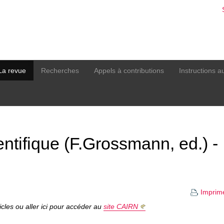
La revue
Recherches
Appels à contributions
Instructions a
entifique (F.Grossmann, ed.) -
Imprim
ticles ou aller ici pour accéder au
site CAIRN