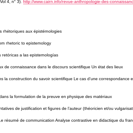
ol 4, n° 3).
http://www.cairn.info/revue-anthropologie-des-connaissan
s rhétoriques aux épistémologies
om rhetoric to epistemology
 retóricas a las epistemologías
ux de connaissance dans le discours scientifique Un état des lieux
s la construction du savoir scientifique Le cas d’une correspondance e
e dans la formulation de la preuve en physique des matériaux
ives de justification et figures de l’auteur (théoricien et/ou vulgarisa
e résumé de communication Analyse contrastive en didactique du fran