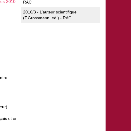
ces-2010-
RAC
2010/3 - L’auteur scientifique
(F.Grossmann, ed.) - RAC
ntre
teur)
çais et en