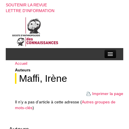
SOUTENIR LA REVUE
LETTRE D'INFORMATION
Accueil
La société d’anthropologie des connaissances
Auteurs
La revue
Maffi, Irène
Recherches
Imprimer la page
Appels à contributions
Il n’y a pas d’article à cette adresse (
Autres groupes de
mots-clés
)
Instructions aux auteurs
Evenements