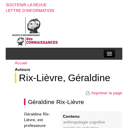
SOUTENIR LA REVUE
LETTRE D'INFORMATION
Accueil
La société d’anthropologie des connaissances
Auteurs
La revue
Rix-Lièvre, Géraldine
Recherches
Imprimer la page
Appels à contributions
Géraldine Rix-Lièvre
Instructions aux auteurs
Géraldine Rix-
Contenu
Lièvre, est
Evenements
anthropologie cognitive
professeure