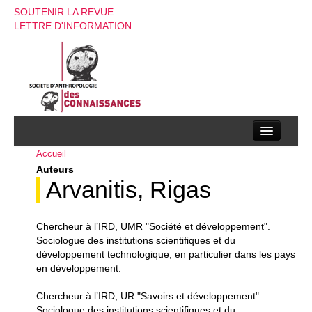
SOUTENIR LA REVUE
LETTRE D'INFORMATION
Accueil
La société d’anthropologie des connaissances
Auteurs
La revue
Arvanitis, Rigas
Recherches
Chercheur à l’IRD, UMR "Société et développement".
Appels à contributions
Sociologue des institutions scientifiques et du
développement technologique, en particulier dans les pays
Instructions aux auteurs
en développement.
Evenements
Chercheur à l’IRD, UR "Savoirs et développement".
Sociologue des institutions scientifiques et du