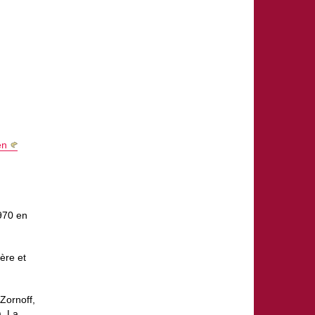
en
970 en
ière et
Zornoff,
. La