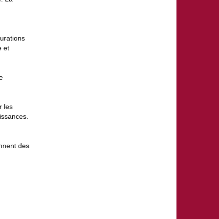
urations
e et
e
r les
issances.
onnent des