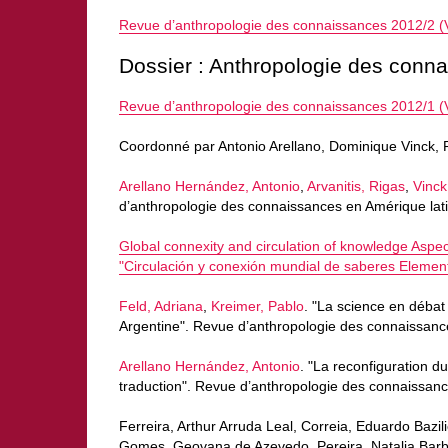
Revue d’anthropologie des connaissances 2012/2 (V
Dossier : Anthropologie des conn
Revue d’anthropologie des connaissances 2012/1 (V
Coordonné par Antonio Arellano, Dominique Vinck, P
Arellano Hernández, Antonio
,
Arvanitis, Rigas
,
Vinck
d’anthropologie des connaissances en Amérique lati
Global connexity and circulation of knowledge Aspec
"Circulación y conexión mundial de saberes Elemen
Feld, Adriana
,
Kreimer, Pablo
. "La science en débat
Argentine". Revue d’anthropologie des connaissance
Arellano Hernández, Antonio
. "La reconfiguration du 
traduction". Revue d’anthropologie des connaissanc
Ferreira, Arthur Arruda Leal, Correia, Eduardo Baz
Gomes, Geovana de Azevedo, Pereira, Natalia Barbo