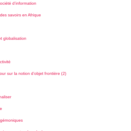
ociété d’information
n des savoirs en Afrique
t globalisation
tivité
 sur la notion d’objet frontière (2)
maliser
re
hégémoniques