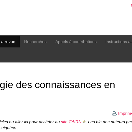
La revue
Recherches
Appels à contributions
Instructions a
ogie des connaissances en
Imprim
ticles ou aller ici pour accéder au
site CAIRN
. Les bio des auteurs pe
seignées....