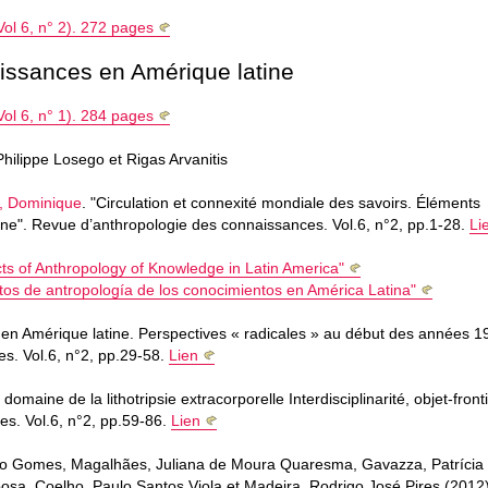
ol 6, n° 2). 272 pages
aissances en Amérique latine
ol 6, n° 1). 284 pages
hilippe Losego et Rigas Arvanitis
, Dominique
. "Circulation et connexité mondiale des savoirs. Éléments
ne". Revue d’anthropologie des connaissances. Vol.6, n°2, pp.1-28.
Li
ts of Anthropology of Knowledge in Latin America"
tos de antropología de los conocimientos en América Latina"
 en Amérique latine. Perspectives « radicales » au début des années 1
s. Vol.6, n°2, pp.29-58.
Lien
domaine de la lithotripsie extracorporelle Interdisciplinarité, objet-front
es. Vol.6, n°2, pp.59-86.
Lien
ilio Gomes, Magalhães, Juliana de Moura Quaresma, Gavazza, Patrícia 
sa, Coelho, Paulo Santos Viola et Madeira, Rodrigo José Pires (2012)