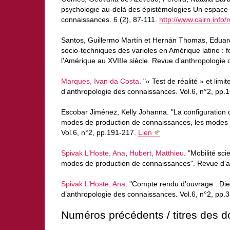
psychologie au-delà des épistémologies Un espace p
connaissances. 6 (2), 87-111.
http://www.cairn.inf
Santos, Guillermo Martín et Hernán Thomas, Eduardo
socio-techniques des varioles en Amérique latine : f
l’Amérique au XVIIIe siècle. Revue d’anthropologie
Marques, Ivan da Costa
. "« Test de réalité » et li
d’anthropologie des connaissances. Vol.6, n°2, pp.
Escobar Jiménez, Kelly Johanna. "La configuration d
modes de production de connaissances, les modes d
Vol.6, n°2, pp.191-217.
Lien
Spivak L’Hoste, Ana
,
Hubert, Matthieu
. "Mobilité sc
modes de production de connaissances". Revue d’an
Spivak L’Hoste, Ana
. "Compte rendu d’ouvrage : Die
d’anthropologie des connaissances. Vol.6, n°2, pp.
Numéros précédents / titres des do