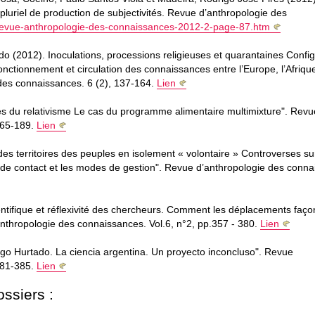
luriel de production de subjectivités. Revue d’anthropologie des
o/revue-anthropologie-des-connaissances-2012-2-page-87.htm
 (2012). Inoculations, processions religieuses et quarantaines Config
onctionnement et circulation des connaissances entre l’Europe, l’Afriqu
 des connaissances. 6 (2), 137-164.
Lien
mites du relativisme Le cas du programme alimentaire multimixture". Revu
165-189.
Lien
es territoires des peuples en isolement « volontaire » Controverses su
e contact et les modes de gestion". Revue d’anthropologie des conna
ientifique et réflexivité des chercheurs. Comment les déplacements faç
thropologie des connaissances. Vol.6, n°2, pp.357 - 380.
Lien
go Hurtado. La ciencia argentina. Un proyecto inconcluso". Revue
381-385.
Lien
ssiers :