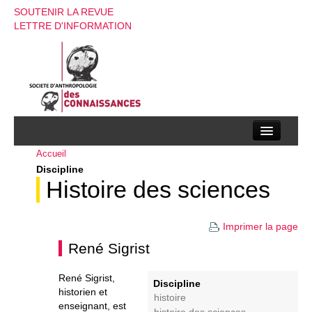
SOUTENIR LA REVUE
LETTRE D'INFORMATION
Accueil
La société d’anthropologie des connaissances
Discipline
La revue
Histoire des sciences
Recherches
Imprimer la page
Appels à contributions
René Sigrist
Instructions aux auteurs
René Sigrist,
Discipline
historien et
Evenements
histoire
enseignant, est