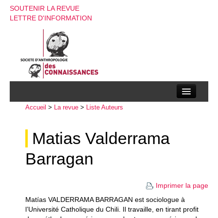
SOUTENIR LA REVUE
LETTRE D'INFORMATION
Accueil
La société d’anthropologie des connaissances
>
La revue
>
Liste Auteurs
La revue
Matias Valderrama
Recherches
Barragan
Appels à contributions
Instructions aux auteurs
Imprimer la page
Matías VALDERRAMA BARRAGAN est sociologue à
Evenements
l’Université Catholique du Chili. Il travaille, en tirant profit