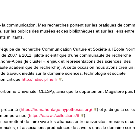
 de la communication. Mes recherches portent sur les pratiques de comm
, sur les publics des musées et des bibliothèques et sur les liens entre
ts militants.
11 l’équipe de recherche Communication Culture et Société à l’École Nor
é, de 2007 à 2011, pilote scientifique d’une communauté de recherche
Rhône-Alpes (le cluster « enjeux et représentations des sciences, des
auté académique de recherche). À cette occasion nous avons créé un 
de travaux inédits sur le domaine sciences, technologie et société
xion critique
http://indiscipline.fr
.
(Sorbonne Université, CELSA), ainsi que le département Magistère puis 
 précarité (
https://humaheritage.hypotheses.org/
) et je dirige la colle
ontemporaines (
https://eac.ac/collections/8
).
permettent de faire vivre les alliances entre universités, musées et ce
rimoniales, et associations productrices de savoirs dans le domaine scie