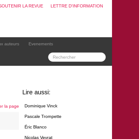
SOUTENIR LA REVUE
LETTRE D'INFORMATION
ux auteurs
Evenements
Lire aussi:
Dominique Vinck
er la page
Pascale Trompette
Éric Blanco
Nicolas Veyrat