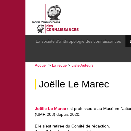
La société d’anthropologie des connaissances
Accueil
>
La revue
>
Liste Auteurs
Joëlle Le Marec
Joëlle Le Marec
est professeure au Muséum Nationa
(UMR 208) depuis 2020.
Elle s’est retirée du Comité de rédaction.