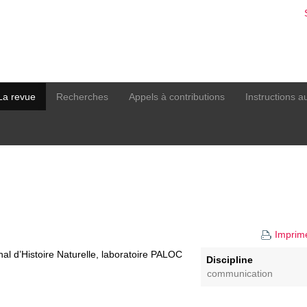
La revue
Recherches
Appels à contributions
Instructions a
Imprim
l d’Histoire Naturelle, laboratoire PALOC
Discipline
communication