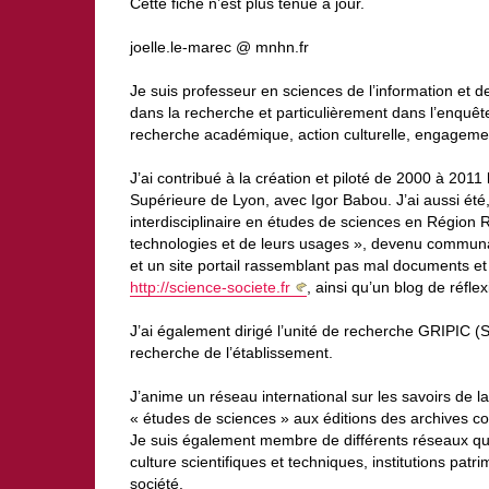
Cette fiche n’est plus tenue à jour.
joelle.le-marec @ mnhn.fr
Je suis professeur en sciences de l’information et
dans la recherche et particulièrement dans l’enquête
recherche académique, action culturelle, engagemen
J’ai contribué à la création et piloté de 2000 à 20
Supérieure de Lyon, avec Igor Babou. J’ai aussi ét
interdisciplinaire en études de sciences en Région 
technologies et de leurs usages », devenu commun
et un site portail rassemblant pas mal documents et 
http://science-societe.fr
, ainsi qu’un blog de réfle
J’ai également dirigé l’unité de recherche GRIPIC 
recherche de l’établissement.
J’anime un réseau international sur les savoirs de la
« études de sciences » aux éditions des archives c
Je suis également membre de différents réseaux qui 
culture scientifiques et techniques, institutions pat
société.