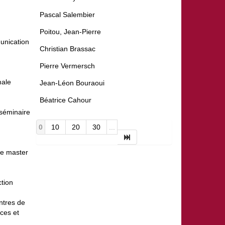
Pascal Salembier
Poitou, Jean-Pierre
unication
Christian Brassac
Pierre Vermersch
male
Jean-Léon Bouraoui
Béatrice Cahour
séminaire
0
10
20
30
...
le master
ction
ntres de
nces et